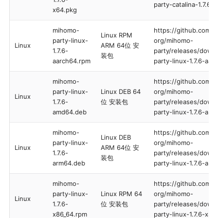
party-catalina-1.7.6-
x64.pkg
mihomo-
https://github.com/
Linux RPM
party-linux-
org/mihomo-
Linux
ARM 64位 安
1.7.6-
party/releases/down
装包
aarch64.rpm
party-linux-1.7.6-aa
mihomo-
https://github.com/
party-linux-
Linux DEB 64
org/mihomo-
Linux
1.7.6-
位 安装包
party/releases/down
amd64.deb
party-linux-1.7.6-am
mihomo-
https://github.com/
Linux DEB
party-linux-
org/mihomo-
Linux
ARM 64位 安
1.7.6-
party/releases/down
装包
arm64.deb
party-linux-1.7.6-ar
mihomo-
https://github.com/
party-linux-
Linux RPM 64
org/mihomo-
Linux
1.7.6-
位 安装包
party/releases/down
x86_64.rpm
party-linux-1.7.6-x8