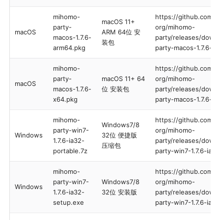
mihomo-
https://github.com/
macOS 11+
party-
org/mihomo-
macOS
ARM 64位 安
macos-1.7.6-
party/releases/down
装包
arm64.pkg
party-macos-1.7.6-a
mihomo-
https://github.com/
party-
macOS 11+ 64
org/mihomo-
macOS
macos-1.7.6-
位 安装包
party/releases/down
x64.pkg
party-macos-1.7.6-x
mihomo-
https://github.com/
Windows7/8
party-win7-
org/mihomo-
Windows
32位 便捷版
1.7.6-ia32-
party/releases/down
压缩包
portable.7z
party-win7-1.7.6-ia3
mihomo-
https://github.com/
party-win7-
Windows7/8
org/mihomo-
Windows
1.7.6-ia32-
32位 安装版
party/releases/down
setup.exe
party-win7-1.7.6-ia3