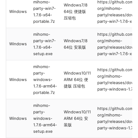
mihomo-
https://github.com/
Windows7/8
party-win7-
org/mihomo-
Windows
64位 便捷版
1.7.6-x64-
party/releases/down
压缩包
portable.7z
party-win7-1.7.6-x64
mihomo-
https://github.com/
party-win7-
Windows7/8
org/mihomo-
Windows
1.7.6-x64-
64位 安装版
party/releases/down
setup.exe
party-win7-1.7.6-x64
mihomo-
https://github.com/
party-
Windows10/11
org/mihomo-
Windows
windows-
ARM 64位 便
party/releases/down
1.7.6-arm64-
捷版 压缩包
party-windows-1.7.6
portable.7z
mihomo-
https://github.com/
party-
Windows10/11
org/mihomo-
Windows
windows-
ARM 64位 安
party/releases/down
1.7.6-arm64-
装版
party-windows-1.7.6
setup.exe