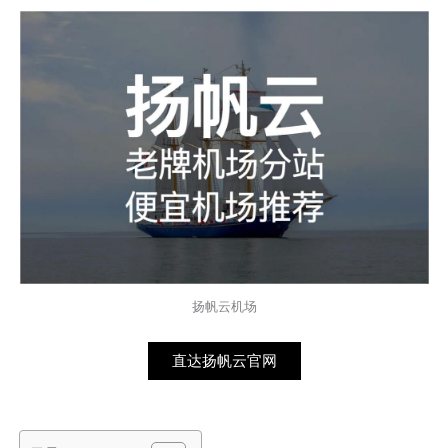
扬帆云机场
直达扬帆云官网